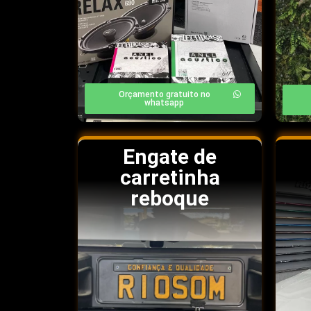
Orçamento gratuito no
whatsapp
Engate de
carretinha
reboque